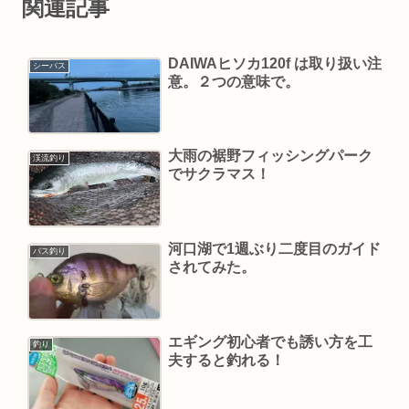
関連記事
DAIWAヒソカ120f は取り扱い注
シーバス
意。２つの意味で。
大雨の裾野フィッシングパーク
渓流釣り
でサクラマス！
河口湖で1週ぶり二度目のガイド
バス釣り
されてみた。
エギング初心者でも誘い方を工
釣り
夫すると釣れる！