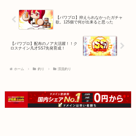
【パワプロ】抑えられなかったガチャ
欲。125個で何が出来ると思った
【パワプロ】配布のノア大活躍！！ク
ロスナイン凡才SS7先発育成！
ホーム
釣り
渓流釣り