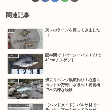
関連記事
東レのラインを買ってみました
釣り
ヨ
阪神間でリバーシーバス！VJで
シーバス
40cmチヌゲット
伊豆リベンジ渓流釣り！心霊ス
渓流釣り
ポットや狩野川水系へ！要害橋
で不気味な経験
【ハンドメイド】バルサ材でト
ハンドメイドルアー
ラウトルアーを作ってみたが…