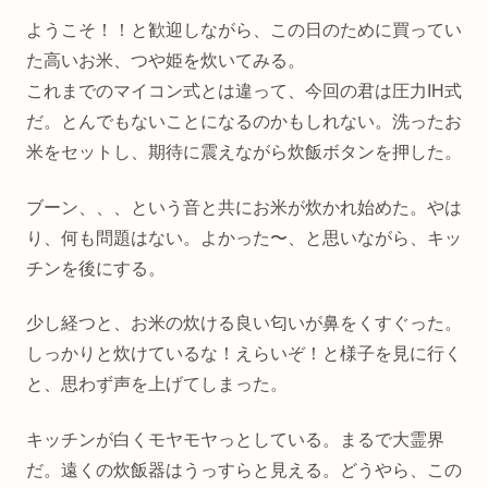
ようこそ！！と歓迎しながら、この日のために買ってい
た高いお米、つや姫を炊いてみる。
これまでのマイコン式とは違って、今回の君は圧力IH式
だ。とんでもないことになるのかもしれない。洗ったお
米をセットし、期待に震えながら炊飯ボタンを押した。
ブーン、、、という音と共にお米が炊かれ始めた。やは
り、何も問題はない。よかった〜、と思いながら、キッ
チンを後にする。
少し経つと、お米の炊ける良い匂いが鼻をくすぐった。
しっかりと炊けているな！えらいぞ！と様子を見に行く
と、思わず声を上げてしまった。
キッチンが白くモヤモヤっとしている。まるで大霊界
だ。遠くの炊飯器はうっすらと見える。どうやら、この