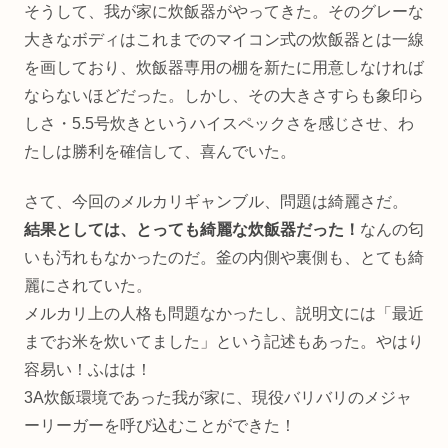
そうして、我が家に炊飯器がやってきた。そのグレーな
大きなボディはこれまでのマイコン式の炊飯器とは一線
を画しており、炊飯器専用の棚を新たに用意しなければ
ならないほどだった。しかし、その大きさすらも象印ら
しさ・5.5号炊きというハイスペックさを感じさせ、わ
たしは勝利を確信して、喜んでいた。
さて、今回のメルカリギャンブル、問題は綺麗さだ。
結果としては、とっても綺麗な炊飯器だった！
なんの匂
いも汚れもなかったのだ。釜の内側や裏側も、とても綺
麗にされていた。
メルカリ上の人格も問題なかったし、説明文には「最近
までお米を炊いてました」という記述もあった。やはり
容易い！ふはは！
3A炊飯環境であった我が家に、現役バリバリのメジャ
ーリーガーを呼び込むことができた！