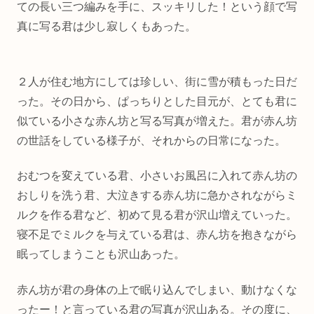
ての長い三つ編みを手に、スッキリした！という顔で写
真に写る君は少し寂しくもあった。
２人が住む地方にしては珍しい、街に雪が積もった日だ
った。その日から、ぱっちりとした目元が、とても君に
似ている小さな赤ん坊と写る写真が増えた。君が赤ん坊
の世話をしている様子が、それからの日常になった。
おむつを変えている君、小さいお風呂に入れて赤ん坊の
おしりを洗う君、大泣きする赤ん坊に急かされながらミ
ルクを作る君など、初めて見る君が沢山増えていった。
寝不足でミルクを与えている君は、赤ん坊を抱きながら
眠ってしまうことも沢山あった。
赤ん坊が君の身体の上で眠り込んでしまい、動けなくな
ったー！と言っている君の写真が沢山ある。その度に、