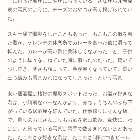
手に持った君がにこやかに写っている。さながら元号発
表の写真のように、チーズのおやつが高く掲げられてい
た。
スキー場で撮影をしたこともあった。もこもこの服を着
た君が、ゲレンデの休憩所でカレーを食べた後に滑って
転んだ。カレーが高い割に美味しくなかった！と、子供
のように駄々をこねていた時に滑ったのだった。驚いて
少し泣き、寒さも相まって、鼻が赤くなっていて、長い
三つ編みも雪まみれになってしまった…という写真。
安い居酒屋は格好の撮影スポットだった。お酒が好きな
君は、小綺麗なバーなんかより、赤ちょうちんのぶら下
がっている居酒屋を好んでいた。仕事帰りにそんな店
で、周りのおじさんよりもお酒を沢山飲み、豪快に、わ
はは、と笑っている写真は両手で数えきれないほどあっ
た。たこわさが好きな君は、たこわさ1杯につきビール