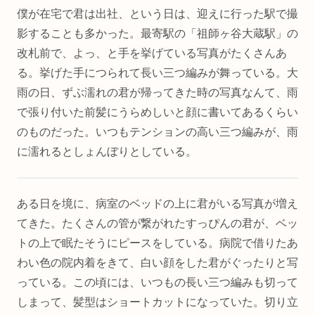
僕が在宅で君は出社、という日は、迎えに行った駅で撮
影することも多かった。最寄駅の「祖師ヶ谷大蔵駅」の
改札前で、よっ、と手を挙げている写真がたくさんあ
る。挙げた手につられて長い三つ編みが舞っている。大
雨の日、ずぶ濡れの君が帰ってきた時の写真なんて、雨
で張り付いた前髪にうらめしいと顔に書いてあるくらい
のものだった。いつもテンションの高い三つ編みが、雨
に濡れるとしょんぼりとしている。
ある日を境に、病室のベッドの上に君がいる写真が増え
てきた。たくさんの管が繋がれたすっぴんの君が、ベッ
トの上で眠たそうにピースをしている。病院で借りたあ
わい色の院内着をきて、白い顔をした君がぐったりと写
っている。この頃には、いつもの長い三つ編みも切って
しまって、髪型はショートカットになっていた。切り立