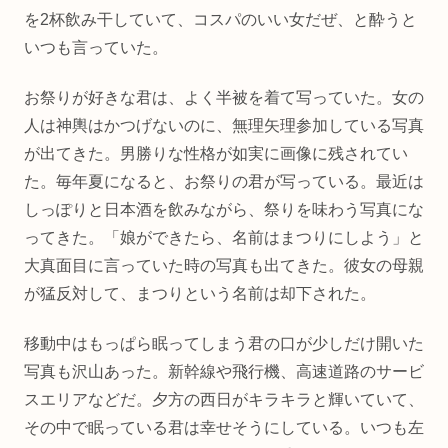
を2杯飲み干していて、コスパのいい女だぜ、と酔うと
いつも言っていた。
お祭りが好きな君は、よく半被を着て写っていた。女の
人は神輿はかつげないのに、無理矢理参加している写真
が出てきた。男勝りな性格が如実に画像に残されてい
た。毎年夏になると、お祭りの君が写っている。最近は
しっぽりと日本酒を飲みながら、祭りを味わう写真にな
ってきた。「娘ができたら、名前はまつりにしよう」と
大真面目に言っていた時の写真も出てきた。彼女の母親
が猛反対して、まつりという名前は却下された。
移動中はもっぱら眠ってしまう君の口が少しだけ開いた
写真も沢山あった。新幹線や飛行機、高速道路のサービ
スエリアなどだ。夕方の西日がキラキラと輝いていて、
その中で眠っている君は幸せそうにしている。いつも左