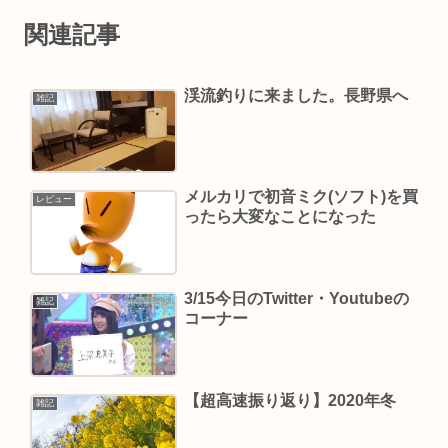
関連記事
渓流釣りに来ました。長野県へ
雑記
メルカリで初音ミク(ソフト)を買
レビュー
ったら大変なことになった
3/15今日のTwitter・Youtubeの
雑記
コーナー
【超高速振り返り】2020年冬
雑記