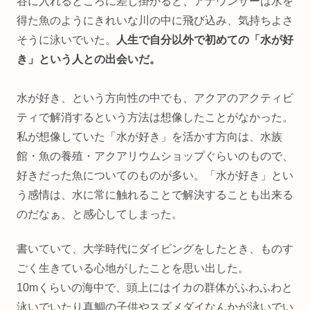
谷に入れるところに差し掛かると、アナウンサーは水を
得た魚のようにきれいな川の中に飛び込み、気持ちよさ
そうに泳いでいた。
人生で自分以外で初めての「水が好
き」という人との出会いだ。
水が好き、という方向性の中でも、アクアのアクティビ
ティで解消するという方法は想像したことがなかった。
私が想像していた「水が好き」を活かす方向は、水族
館・魚の養殖・アクアリウムショップぐらいのもので、
好きだった魚についてのものが多い。「水が好き」とい
う感情は、水に常に触れることで解決することも出来る
のだなぁ、と感心してしまった。
書いていて、大学時代にダイビングをしたとき、ものす
ごく生きている心地がしたことを思い出した。
10mくらいの海中で、頭上にはイカの群体がふわふわと
泳いでいたり真鯛の子供やスズメダイなんかが泳いでい