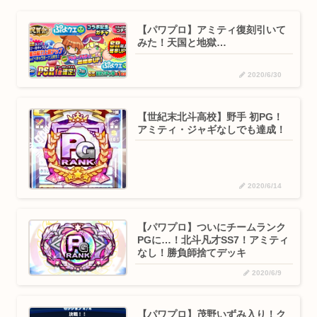
【パワプロ】アミティ復刻引いて
みた！天国と地獄…
2020/6/30
【世紀末北斗高校】野手 初PG！
アミティ・ジャギなしでも達成！
2020/6/14
【パワプロ】ついにチームランク
PGに…！北斗凡才SS7！アミティ
なし！勝負師捨てデッキ
2020/6/9
【パワプロ】茂野いずみ入り！ク