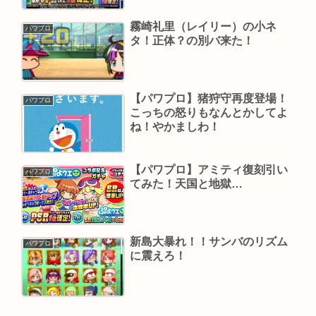
霧崎礼里（レイリー）の小ネ
パワプロ
タ！正体？の別バ来た！
【パワプロ】猪狩守再度登場！
パワプロ
こっちの怒りもなんとかしてよ
ね！やかましわ！
【パワプロ】アミティ復刻引い
パワプロ
てみた！天国と地獄…
新島大暴れ！！サンバのリズム
パワプロ
に震えろ！