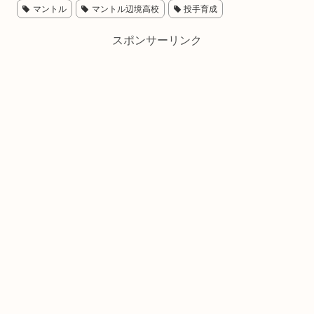
マントル
マントル辺境高校
投手育成
スポンサーリンク