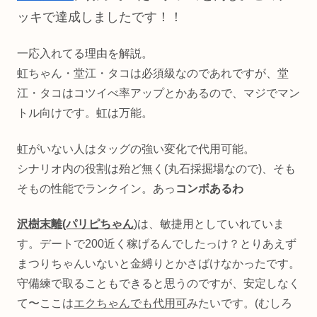
ッキで達成しましたです！！
一応入れてる理由を解説。
虹ちゃん・堂江・タコは必須級なのであれですが、堂
江・タコはコツイべ率アップとかあるので、マジでマン
トル向けです。虹は万能。
虹がいない人はタッグの強い変化で代用可能。
シナリオ内の役割は殆ど無く(丸石採掘場なので)、そも
そもの性能でランクイン。あっ
コンボあるわ
沢樹末離(パリピちゃん
)
は、敏捷用としていれていま
す。デートで200近く稼げるんでしたっけ？とりあえず
まつりちゃんいないと金縛りとかさばけなかったです。
守備練で取ることもできると思うのですが、安定しなく
て〜ここは
エクちゃんでも代用可
みたいです。(むしろ