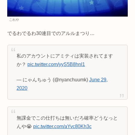
これや
でるわでるわ30連目でのアルルまつり…
私のアカウントにアミティは実装されてます
か？
pic.twitter.com/yyS5B8hnI1
— にゃんちゅう (@nyanchuumk)
June 29,
2020
無課金でこの仕打ちは無いだろ確率どうなっと
んや😭
pic.twitter.com/aYvc80Kh3c