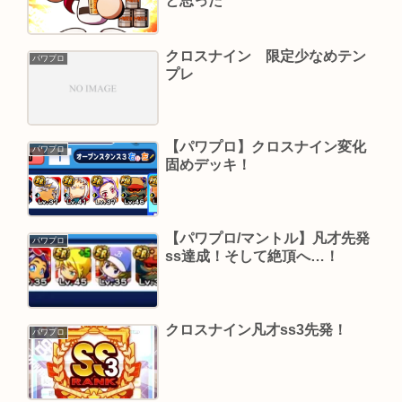
と思った
クロスナイン 限定少なめテン
パワプロ
プレ
【パワプロ】クロスナイン変化
パワプロ
固めデッキ！
【パワプロ/マントル】凡才先発
パワプロ
ss達成！そして絶頂へ…！
クロスナイン凡才ss3先発！
パワプロ