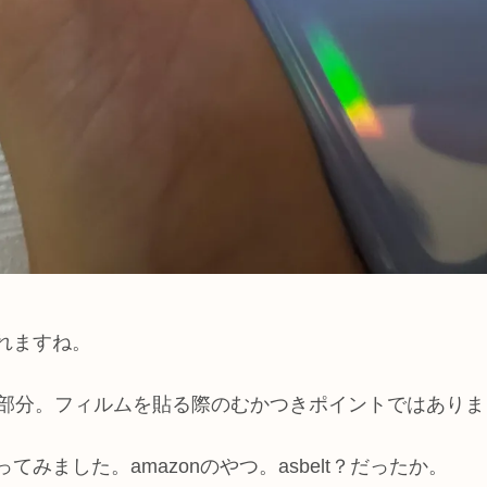
れますね。
ッジ部分。フィルムを貼る際のむかつきポイントではあり
みました。amazonのやつ。asbelt？だったか。