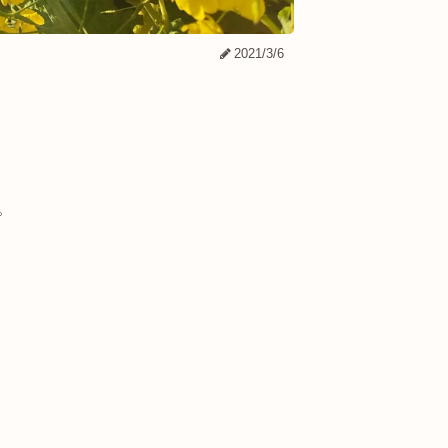
2021/3/6
。