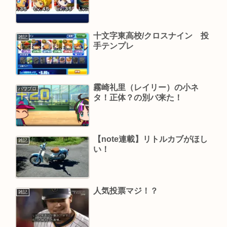
十文字東高校/クロスナイン 投
雑記
手テンプレ
霧崎礼里（レイリー）の小ネ
パワプロ
タ！正体？の別バ来た！
【note連載】リトルカブがほし
雑記
い！
人気投票マジ！？
雑記