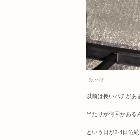
長いバチ
以前は長いバチがあ
当たりが何回かある
という日が2-4日