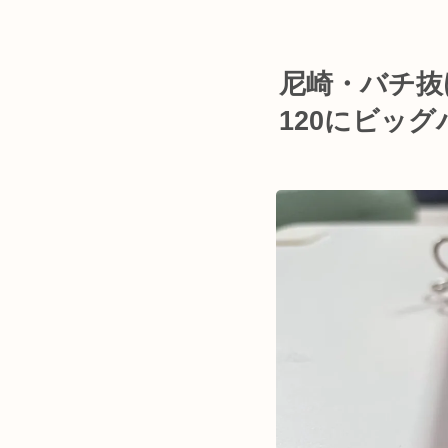
尼崎・バチ抜
120にビッ