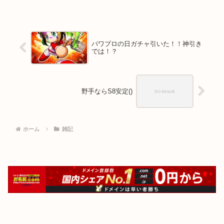
パワプロの日ガチャ引いた！！神引き
では！？
野手ならS8安定()
ホーム
雑記