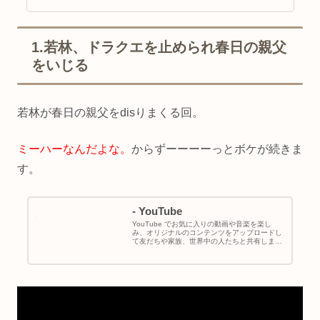
1.若林、ドラクエを止められ春日の親父
をいじる
若林が春日の親父をdisりまくる回。
ミーハーなんだよな。
からずーーーーっとボケが続きま
す。
- YouTube
YouTube でお気に入りの動画や音楽を楽し
み、オリジナルのコンテンツをアップロードし
て友だちや家族、世界中の人たちと共有しまし
ょう。