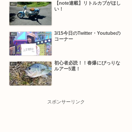
【note連載】リトルカブがほし
雑記
い！
3/15今日のTwitter・Youtubeの
雑記
コーナー
初心者必読！！春爆にぴっりな
釣り
ルアー5選！
スポンサーリンク