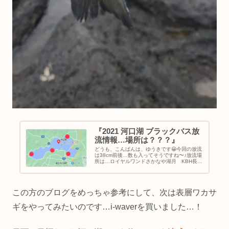
『2021 河口湖 ブラックバス放
流情報…場所は？？？』
どうも、こんばんは、ゆうきです😀今回の放流
は38cm前後…数も入ってそうですね〜♪放流場
所は…ロイヤルワンドさかなや湖月 KBH長浜
赤🔴の計４箇所です。Goo…
この方のブログをめっちゃ参考にして、次は表層ワカサ
ギをやってみたいのです…i-waverを買いました…！