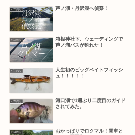
芦ノ湖・丹沢湖へ偵察！
バス釣り
箱根神社下、ウェーディングで
バス釣り
芦ノ湖バスが釣れた！
人生初のビッグベイトフィッシ
バス釣り
ュ！！！！！
河口湖で1週ぶり二度目のガイド
バス釣り
されてみた。
おかっぱりでロクマル！電車と
バス釣り