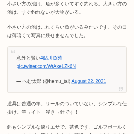
小さい方の池は、魚が多くいてすぐ釣れる。大きい方の
池は、すぐ釣れないが大物がいる。
小さい方の池はこれくらい魚がいるみたいです。その日
は薄暗くて写真に残せませんでした。
意外と賢い
#鮎川魚苑
pic.twitter.com/WtAxeLZk6N
— へむ太郎 (@hemu_tai)
August 22, 2021
道具は普通の竿。リールのついていない、シンプルな仕
掛け。竿→イト→浮き→針です！
餌もシンプルな練りエサで、茶色です。ゴルフボールく